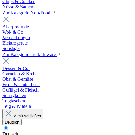
Chips & Cracker
Nüsse & Samen
Zur Kategorie Non-Food
Altarprodukte
Wok & Co.
Verpackungen
Elektrogeräte
Sonstiges
Zur Kategorie Tiefkühlware
Dessert & Co.
Garnelen & Krebs
Obst & Gemüse
Fisch & Tintenfisch
Geflügel & Fleisch
Süssigkeiten
Teigtaschen
Teig & Nudeln
Menü schließen
Deutsch
Deutsch