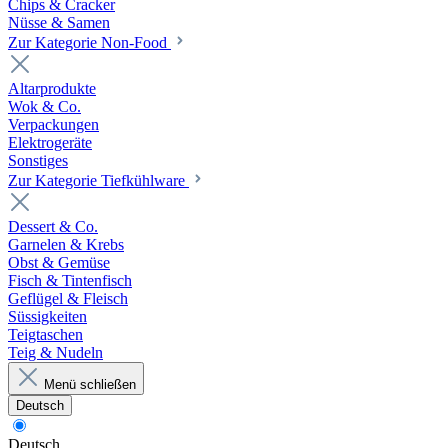
Chips & Cracker
Nüsse & Samen
Zur Kategorie Non-Food
Altarprodukte
Wok & Co.
Verpackungen
Elektrogeräte
Sonstiges
Zur Kategorie Tiefkühlware
Dessert & Co.
Garnelen & Krebs
Obst & Gemüse
Fisch & Tintenfisch
Geflügel & Fleisch
Süssigkeiten
Teigtaschen
Teig & Nudeln
Menü schließen
Deutsch
Deutsch