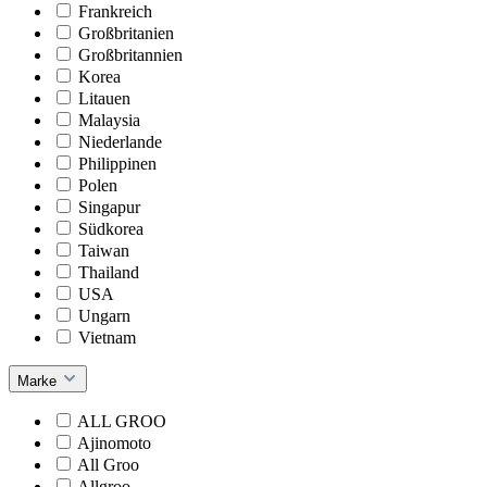
Frankreich
Großbritanien
Großbritannien
Korea
Litauen
Malaysia
Niederlande
Philippinen
Polen
Singapur
Südkorea
Taiwan
Thailand
USA
Ungarn
Vietnam
Marke
ALL GROO
Ajinomoto
All Groo
Allgroo