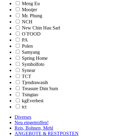
Meng Eu
Mooijer
Mr. Phung
NCH
New Chin Hau Sarl
O´FOOD
PA
Polen
Samyang
Spring Home
Symbolfoto
Synear
TCT
Tjendrawasih
Treasure Dim Sum
Tsingtao
kgEverbest
tct
Diverses
Neu eingetroffen!
Reis, Bohnen, Mehl
ANGEBOTE & RESTPOSTEN