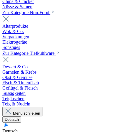
Chips & Cracker
Nüsse & Samen
Zur Kategorie Non-Food
Altarprodukte
Wok & Co.
Verpackungen
Elektrogeräte
Sonstiges
Zur Kategorie Tiefkühlware
Dessert & Co.
Garnelen & Krebs
Obst & Gemüse
Fisch & Tintenfisch
Geflügel & Fleisch
Süssigkeiten
Teigtaschen
Teig & Nudeln
Menü schließen
Deutsch
Deutsch