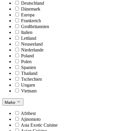
Deutschland
Dänemark
Europa
Frankreich
Großbritannien
Italien
Lettland
Neuseeland
Niederlande
Poland
Polen
Spanien
Thailand
Tschechien
Ungarn
Vietnam
Marke
Afribest
Ajinomoto
Asia Exotic Cuisine
Asian Cuisine