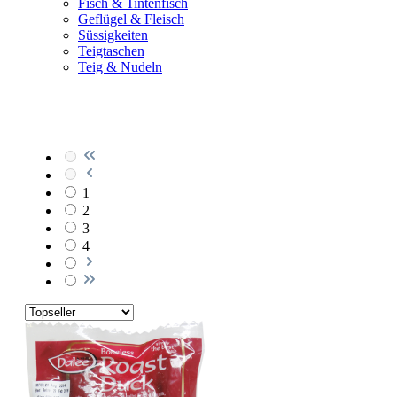
Fisch & Tintenfisch
Geflügel & Fleisch
Süssigkeiten
Teigtaschen
Teig & Nudeln
1
2
3
4