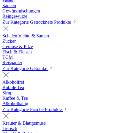
Pasten
Saucen
Gewürzmischungen
Reingewürze
Zur Kategorie Getrocknete Produkte
Schalenfrüchte & Samen
Zucker
Gemüse & Pilze
Fisch & Fleisch
TCM
Reispapier
Zur Kategorie Getränke
Alkoholfrei
Bubble Tea
Sirup
Kaffee & Tee
Alkoholhaltig
Zur Kategorie Frische Produkte
Kräuter & Blattgemüse
Tierisch