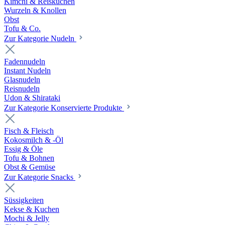
Kimchi & Reiskuchen
Wurzeln & Knollen
Obst
Tofu & Co.
Zur Kategorie Nudeln
Fadennudeln
Instant Nudeln
Glasnudeln
Reisnudeln
Udon & Shirataki
Zur Kategorie Konservierte Produkte
Fisch & Fleisch
Kokosmilch & -Öl
Essig & Öle
Tofu & Bohnen
Obst & Gemüse
Zur Kategorie Snacks
Süssigkeiten
Kekse & Kuchen
Mochi & Jelly