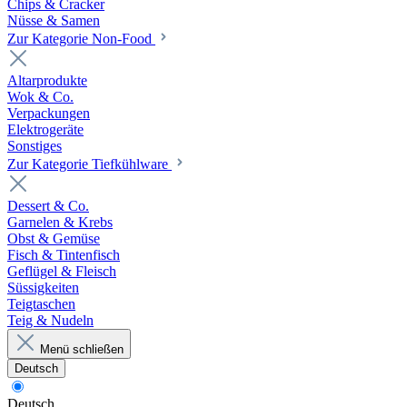
Chips & Cracker
Nüsse & Samen
Zur Kategorie Non-Food
Altarprodukte
Wok & Co.
Verpackungen
Elektrogeräte
Sonstiges
Zur Kategorie Tiefkühlware
Dessert & Co.
Garnelen & Krebs
Obst & Gemüse
Fisch & Tintenfisch
Geflügel & Fleisch
Süssigkeiten
Teigtaschen
Teig & Nudeln
Menü schließen
Deutsch
Deutsch