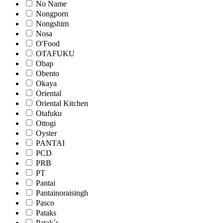
No Name
Nongporn
Nongshim
Nosa
O'Food
OTAFUKU
Obap
Obento
Okaya
Oriental
Oriental Kitchen
Otafuku
Ottogi
Oyster
PANTAI
PCD
PRB
PT
Pantai
Pantainoraisingh
Pasco
Pataks
Patak´s