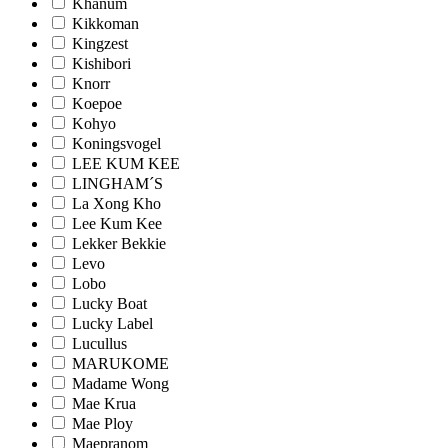
Khanum
Kikkoman
Kingzest
Kishibori
Knorr
Koepoe
Kohyo
Koningsvogel
LEE KUM KEE
LINGHAM´S
La Xong Kho
Lee Kum Kee
Lekker Bekkie
Levo
Lobo
Lucky Boat
Lucky Label
Lucullus
MARUKOME
Madame Wong
Mae Krua
Mae Ploy
Maepranom