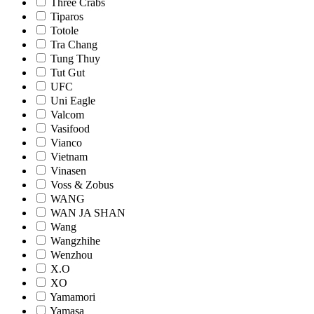
Three Crabs
Tiparos
Totole
Tra Chang
Tung Thuy
Tut Gut
UFC
Uni Eagle
Valcom
Vasifood
Vianco
Vietnam
Vinasen
Voss & Zobus
WANG
WAN JA SHAN
Wang
Wangzhihe
Wenzhou
X.O
XO
Yamamori
Yamasa