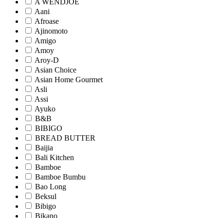
A WENDJOE
Aani
Afroase
Ajinomoto
Amigo
Amoy
Aroy-D
Asian Choice
Asian Home Gourmet
Asli
Assi
Ayuko
B&B
BIBIGO
BREAD BUTTER
Baijia
Bali Kitchen
Bamboe
Bamboe Bumbu
Bao Long
Beksul
Bibigo
Bikano