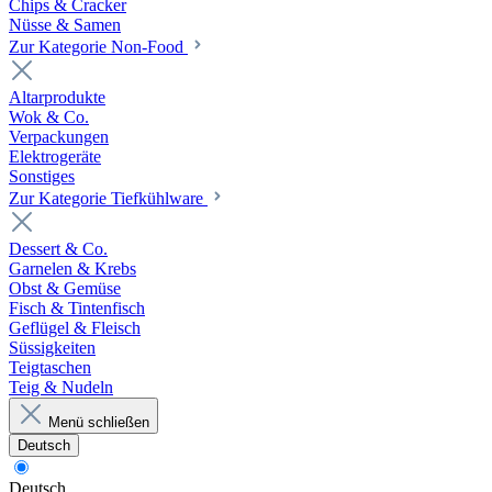
Chips & Cracker
Nüsse & Samen
Zur Kategorie Non-Food
Altarprodukte
Wok & Co.
Verpackungen
Elektrogeräte
Sonstiges
Zur Kategorie Tiefkühlware
Dessert & Co.
Garnelen & Krebs
Obst & Gemüse
Fisch & Tintenfisch
Geflügel & Fleisch
Süssigkeiten
Teigtaschen
Teig & Nudeln
Menü schließen
Deutsch
Deutsch