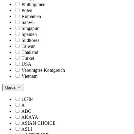
Phillippinien
Polen
Rumänien
Sanwu
Singapur
Spanien
Südkorea
Taiwan
Thailand
Türkei
USA
Vereinigtes Königreich
Vietnam
Marke
16784
A
ABC
AKAYA
ASIAN CHOICE
ASLI