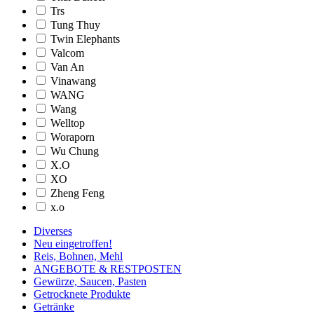
Trs
Tung Thuy
Twin Elephants
Valcom
Van An
Vinawang
WANG
Wang
Welltop
Woraporn
Wu Chung
X.O
XO
Zheng Feng
x.o
Diverses
Neu eingetroffen!
Reis, Bohnen, Mehl
ANGEBOTE & RESTPOSTEN
Gewürze, Saucen, Pasten
Getrocknete Produkte
Getränke