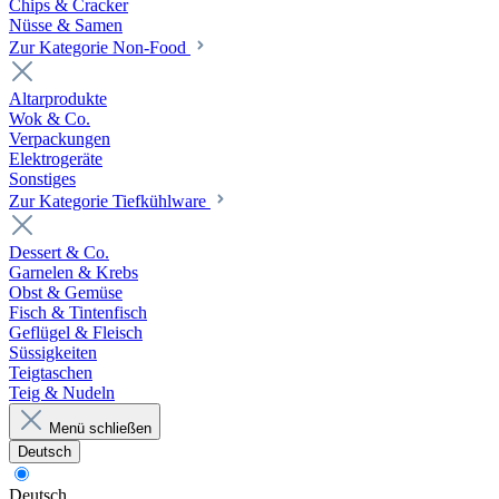
Chips & Cracker
Nüsse & Samen
Zur Kategorie Non-Food
Altarprodukte
Wok & Co.
Verpackungen
Elektrogeräte
Sonstiges
Zur Kategorie Tiefkühlware
Dessert & Co.
Garnelen & Krebs
Obst & Gemüse
Fisch & Tintenfisch
Geflügel & Fleisch
Süssigkeiten
Teigtaschen
Teig & Nudeln
Menü schließen
Deutsch
Deutsch