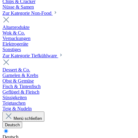
Chips & Cracker
Nüsse & Samen
Zur Kategorie Non-Food
Altarprodukte
Wok & Co.
Verpackungen
Elektrogeräte
Sonstiges
Zur Kategorie Tiefkühlware
Dessert & Co.
Garnelen & Krebs
Obst & Gemüse
Fisch & Tintenfisch
Geflügel & Fleisch
Süssigkeiten
Teigtaschen
Teig & Nudeln
Menü schließen
Deutsch
Deutsch