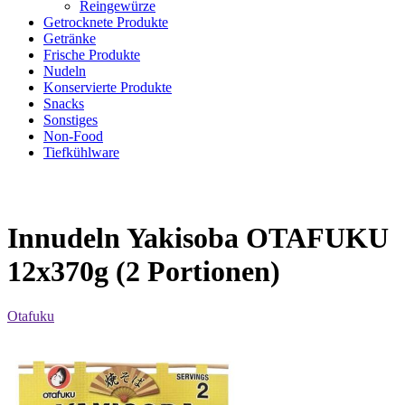
Reingewürze
Getrocknete Produkte
Getränke
Frische Produkte
Nudeln
Konservierte Produkte
Snacks
Sonstiges
Non-Food
Tiefkühlware
Innudeln Yakisoba OTAFUKU
12x370g (2 Portionen)
Otafuku