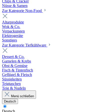
Chips & Cracker
Nüsse & Samen
Zur Kategorie Non-Food
Altarprodukte
Wok & Co.
Verpackungen
Elektrogeräte
Sonstiges
Zur Kategorie Tiefkühlware
Dessert & Co.
Garnelen & Krebs
Obst & Gemüse
Fisch & Tintenfisch
Geflügel & Fleisch
Süssigkeiten
Teigtaschen
Teig & Nudeln
Menü schließen
Deutsch
Deutsch