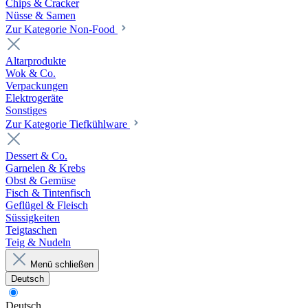
Chips & Cracker
Nüsse & Samen
Zur Kategorie Non-Food
Altarprodukte
Wok & Co.
Verpackungen
Elektrogeräte
Sonstiges
Zur Kategorie Tiefkühlware
Dessert & Co.
Garnelen & Krebs
Obst & Gemüse
Fisch & Tintenfisch
Geflügel & Fleisch
Süssigkeiten
Teigtaschen
Teig & Nudeln
Menü schließen
Deutsch
Deutsch