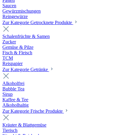
Pasten
Saucen
Gewürzmischungen
Reingewürze
Zur Kategorie Getrocknete Produkte
Schalenfrüchte & Samen
Zucker
Gemüse & Pilze
Fisch & Fleisch
TCM
Reispapier
Zur Kategorie Getränke
Alkoholfrei
Bubble Tea
Sirup
Kaffee & Tee
Alkoholhaltig
Zur Kategorie Frische Produkte
Kräuter & Blattgemüse
Tierisch