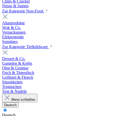
Chips & Cracker
Nüsse & Samen
Zur Kategorie Non-Food
Altarprodukte
Wok & Co.
Verpackungen
Elektrogeräte
Sonstiges
Zur Kategorie Tiefkühlware
Dessert & Co.
Garnelen & Krebs
Obst & Gemüse
Fisch & Tintenfisch
Geflügel & Fleisch
Süssigkeiten
Teigtaschen
Teig & Nudeln
Menü schließen
Deutsch
Deutsch