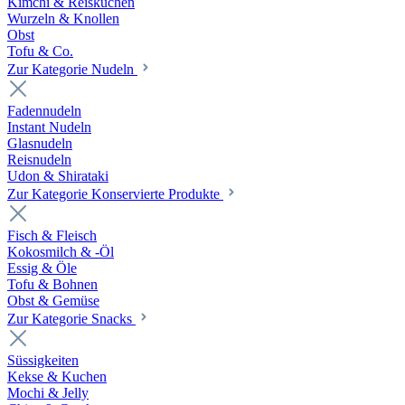
Kimchi & Reiskuchen
Wurzeln & Knollen
Obst
Tofu & Co.
Zur Kategorie Nudeln
Fadennudeln
Instant Nudeln
Glasnudeln
Reisnudeln
Udon & Shirataki
Zur Kategorie Konservierte Produkte
Fisch & Fleisch
Kokosmilch & -Öl
Essig & Öle
Tofu & Bohnen
Obst & Gemüse
Zur Kategorie Snacks
Süssigkeiten
Kekse & Kuchen
Mochi & Jelly