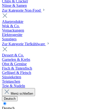
Chips & Cracker
Nüsse & Samen
Zur Kategorie Non-Food
Altarprodukte
Wok & Co.
Verpackungen
Elektrogeräte
Sonstiges
Zur Kategorie Tiefkühlware
Dessert & Co.
Garnelen & Krebs
Obst & Gemüse
Fisch & Tintenfisch
Geflügel & Fleisch
Süssigkeiten
Teigtaschen
Teig & Nudeln
Menü schließen
Deutsch
Deutsch