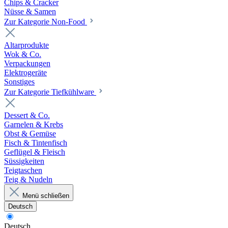
Chips & Cracker
Nüsse & Samen
Zur Kategorie Non-Food
Altarprodukte
Wok & Co.
Verpackungen
Elektrogeräte
Sonstiges
Zur Kategorie Tiefkühlware
Dessert & Co.
Garnelen & Krebs
Obst & Gemüse
Fisch & Tintenfisch
Geflügel & Fleisch
Süssigkeiten
Teigtaschen
Teig & Nudeln
Menü schließen
Deutsch
Deutsch