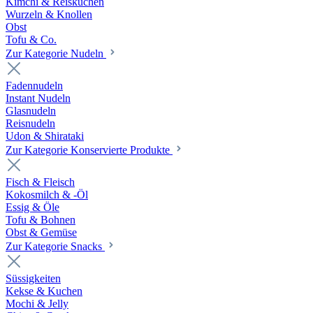
Kimchi & Reiskuchen
Wurzeln & Knollen
Obst
Tofu & Co.
Zur Kategorie Nudeln
Fadennudeln
Instant Nudeln
Glasnudeln
Reisnudeln
Udon & Shirataki
Zur Kategorie Konservierte Produkte
Fisch & Fleisch
Kokosmilch & -Öl
Essig & Öle
Tofu & Bohnen
Obst & Gemüse
Zur Kategorie Snacks
Süssigkeiten
Kekse & Kuchen
Mochi & Jelly