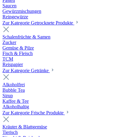
Pasten
Saucen
Gewürzmischungen
Reingewürze
Zur Kategorie Getrocknete Produkte
Schalenfrüchte & Samen
Zucker
Gemüse & Pilze
Fisch & Fleisch
TCM
Reispapier
Zur Kategorie Getränke
Alkoholfrei
Bubble Tea
Sirup
Kaffee & Tee
Alkoholhaltig
Zur Kategorie Frische Produkte
Kräuter & Blattgemüse
Tierisch