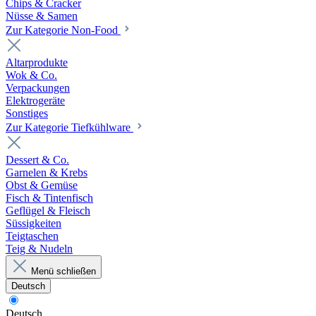
Chips & Cracker
Nüsse & Samen
Zur Kategorie Non-Food
Altarprodukte
Wok & Co.
Verpackungen
Elektrogeräte
Sonstiges
Zur Kategorie Tiefkühlware
Dessert & Co.
Garnelen & Krebs
Obst & Gemüse
Fisch & Tintenfisch
Geflügel & Fleisch
Süssigkeiten
Teigtaschen
Teig & Nudeln
Menü schließen
Deutsch
Deutsch