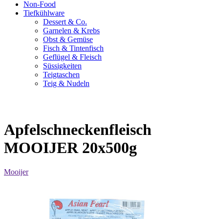
Non-Food
Tiefkühlware
Dessert & Co.
Garnelen & Krebs
Obst & Gemüse
Fisch & Tintenfisch
Geflügel & Fleisch
Süssigkeiten
Teigtaschen
Teig & Nudeln
Apfelschneckenfleisch
MOOIJER 20x500g
Mooijer