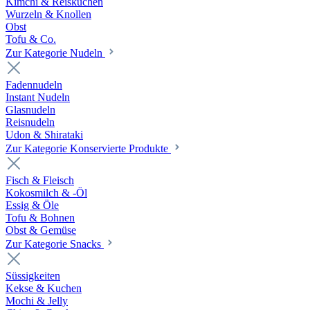
Kimchi & Reiskuchen
Wurzeln & Knollen
Obst
Tofu & Co.
Zur Kategorie Nudeln
Fadennudeln
Instant Nudeln
Glasnudeln
Reisnudeln
Udon & Shirataki
Zur Kategorie Konservierte Produkte
Fisch & Fleisch
Kokosmilch & -Öl
Essig & Öle
Tofu & Bohnen
Obst & Gemüse
Zur Kategorie Snacks
Süssigkeiten
Kekse & Kuchen
Mochi & Jelly