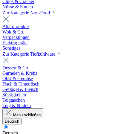
Chips & Cracker
Nüsse & Samen
Zur Kategorie Non-Food
Altarprodukte
Wok & Co.
Verpackungen
Elektrogeräte
Sonstiges
Zur Kategorie Tiefkühlware
Dessert & Co.
Garnelen & Krebs
Obst & Gemüse
Fisch & Tintenfisch
Geflügel & Fleisch
Süssigkeiten
Teigtaschen
Teig & Nudeln
Menü schließen
Deutsch
Deutsch