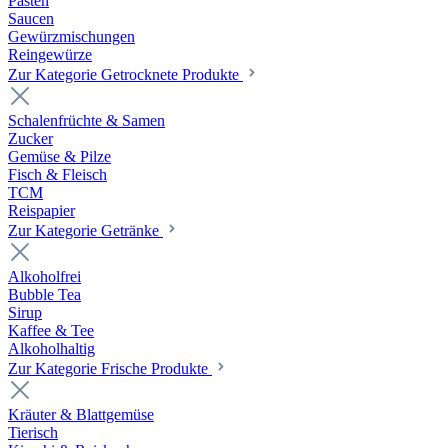
Pasten
Saucen
Gewürzmischungen
Reingewürze
Zur Kategorie Getrocknete Produkte
Schalenfrüchte & Samen
Zucker
Gemüse & Pilze
Fisch & Fleisch
TCM
Reispapier
Zur Kategorie Getränke
Alkoholfrei
Bubble Tea
Sirup
Kaffee & Tee
Alkoholhaltig
Zur Kategorie Frische Produkte
Kräuter & Blattgemüse
Tierisch