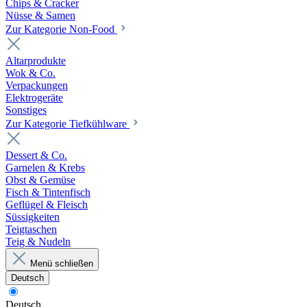
Chips & Cracker
Nüsse & Samen
Zur Kategorie Non-Food
Altarprodukte
Wok & Co.
Verpackungen
Elektrogeräte
Sonstiges
Zur Kategorie Tiefkühlware
Dessert & Co.
Garnelen & Krebs
Obst & Gemüse
Fisch & Tintenfisch
Geflügel & Fleisch
Süssigkeiten
Teigtaschen
Teig & Nudeln
Menü schließen
Deutsch
Deutsch