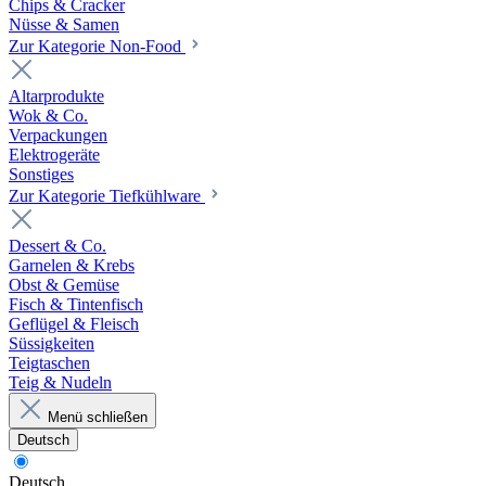
Chips & Cracker
Nüsse & Samen
Zur Kategorie Non-Food
Altarprodukte
Wok & Co.
Verpackungen
Elektrogeräte
Sonstiges
Zur Kategorie Tiefkühlware
Dessert & Co.
Garnelen & Krebs
Obst & Gemüse
Fisch & Tintenfisch
Geflügel & Fleisch
Süssigkeiten
Teigtaschen
Teig & Nudeln
Menü schließen
Deutsch
Deutsch