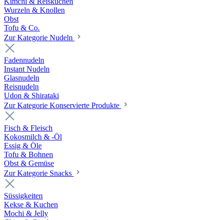
Kimchi & Reiskuchen
Wurzeln & Knollen
Obst
Tofu & Co.
Zur Kategorie Nudeln
Fadennudeln
Instant Nudeln
Glasnudeln
Reisnudeln
Udon & Shirataki
Zur Kategorie Konservierte Produkte
Fisch & Fleisch
Kokosmilch & -Öl
Essig & Öle
Tofu & Bohnen
Obst & Gemüse
Zur Kategorie Snacks
Süssigkeiten
Kekse & Kuchen
Mochi & Jelly