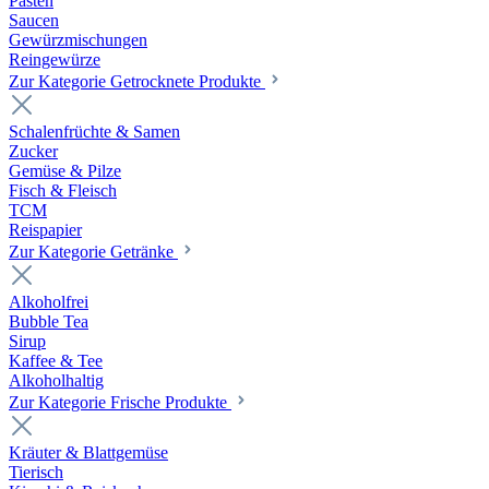
Pasten
Saucen
Gewürzmischungen
Reingewürze
Zur Kategorie Getrocknete Produkte
Schalenfrüchte & Samen
Zucker
Gemüse & Pilze
Fisch & Fleisch
TCM
Reispapier
Zur Kategorie Getränke
Alkoholfrei
Bubble Tea
Sirup
Kaffee & Tee
Alkoholhaltig
Zur Kategorie Frische Produkte
Kräuter & Blattgemüse
Tierisch