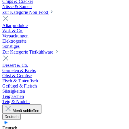
Chips & Cracker
Nüsse & Samen
Zur Kategorie Non-Food
Altarprodukte
Wok & Co.
Verpackungen
Elektrogeräte
Sonstiges
Zur Kategorie Tiefkühlware
Dessert & Co.
Garnelen & Krebs
Obst & Gemüse
Fisch & Tintenfisch
Geflügel & Fleisch
Süssigkeiten
Teigtaschen
Teig & Nudeln
Menü schließen
Deutsch
Deutsch