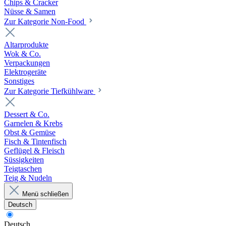
Chips & Cracker
Nüsse & Samen
Zur Kategorie Non-Food
Altarprodukte
Wok & Co.
Verpackungen
Elektrogeräte
Sonstiges
Zur Kategorie Tiefkühlware
Dessert & Co.
Garnelen & Krebs
Obst & Gemüse
Fisch & Tintenfisch
Geflügel & Fleisch
Süssigkeiten
Teigtaschen
Teig & Nudeln
Menü schließen
Deutsch
Deutsch