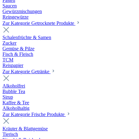
Pasten
Saucen
Gewürzmischungen
Reingewürze
Zur Kategorie Getrocknete Produkte
Schalenfrüchte & Samen
Zucker
Gemüse & Pilze
Fisch & Fleisch
TCM
Reispapier
Zur Kategorie Getränke
Alkoholfrei
Bubble Tea
Sirup
Kaffee & Tee
Alkoholhaltig
Zur Kategorie Frische Produkte
Kräuter & Blattgemüse
Tierisch