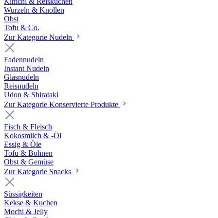
Kimchi & Reiskuchen
Wurzeln & Knollen
Obst
Tofu & Co.
Zur Kategorie Nudeln
Fadennudeln
Instant Nudeln
Glasnudeln
Reisnudeln
Udon & Shirataki
Zur Kategorie Konservierte Produkte
Fisch & Fleisch
Kokosmilch & -Öl
Essig & Öle
Tofu & Bohnen
Obst & Gemüse
Zur Kategorie Snacks
Süssigkeiten
Kekse & Kuchen
Mochi & Jelly