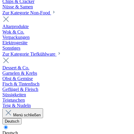
Chips & Cracker
Nüsse & Samen
Zur Kategorie Non-Food
Altarprodukte
Wok & Co.
Verpackungen
Elektrogeräte
Sonstiges
Zur Kategorie Tiefkühlware
Dessert & Co.
Garnelen & Krebs
Obst & Gemüse
Fisch & Tintenfisch
Geflügel & Fleisch
Süssigkeiten
Teigtaschen
Teig & Nudeln
Menü schließen
Deutsch
Deutsch