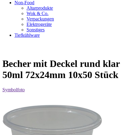
Non-Food
Altarprodukte
Wok & Co.
Verpackungen
Elektrogeräte
Sonstiges
Tiefkühlware
Becher mit Deckel rund klar
50ml 72x24mm 10x50 Stück
Symbolfoto