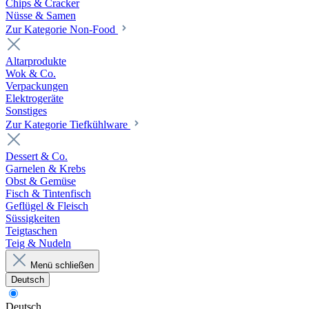
Chips & Cracker
Nüsse & Samen
Zur Kategorie Non-Food
Altarprodukte
Wok & Co.
Verpackungen
Elektrogeräte
Sonstiges
Zur Kategorie Tiefkühlware
Dessert & Co.
Garnelen & Krebs
Obst & Gemüse
Fisch & Tintenfisch
Geflügel & Fleisch
Süssigkeiten
Teigtaschen
Teig & Nudeln
Menü schließen
Deutsch
Deutsch