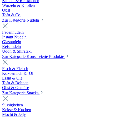
Kimchi & Reiskuchen
Wurzeln & Knollen
Obst
Tofu & Co.
Zur Kategorie Nudeln
Fadennudeln
Instant Nudeln
Glasnudeln
Reisnudeln
Udon & Shirataki
Zur Kategorie Konservierte Produkte
Fisch & Fleisch
Kokosmilch & -Öl
Essig & Öle
Tofu & Bohnen
Obst & Gemüse
Zur Kategorie Snacks
Süssigkeiten
Kekse & Kuchen
Mochi & Jelly