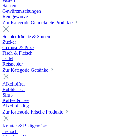
Pasten
Saucen
Gewürzmischungen
Reingewürze
Zur Kategorie Getrocknete Produkte
Schalenfrüchte & Samen
Zucker
Gemüse & Pilze
Fisch & Fleisch
TCM
Reispapier
Zur Kategorie Getränke
Alkoholfrei
Bubble Tea
Sirup
Kaffee & Tee
Alkoholhaltig
Zur Kategorie Frische Produkte
Kräuter & Blattgemüse
Tierisch