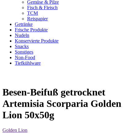
Gemüse & Pilze
Fisch & Fleisch
TCM
Reispapier
Getränke
Frische Produkte
Nudeln
Konservierte Produkte
Snacks
Sonstiges
Non-Food
Tiefkühlware
Besen-Beifuß getrocknet
Artemisia Scorparia Golden
Lion 50x50g
Golden Lion