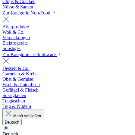
Chips & Cracker
Nüsse & Samen
Zur Kategorie Non-Food
Altarprodukte
Wok & Co.
Verpackungen
Elektrogeräte
Sonstiges
Zur Kategorie Tiefkühlware
Dessert & Co.
Garnelen & Krebs
Obst & Gemüse
Fisch & Tintenfisch
Geflügel & Fleisch
Süssigkeiten
Teigtaschen
Teig & Nudeln
Menü schließen
Deutsch
Deutsch