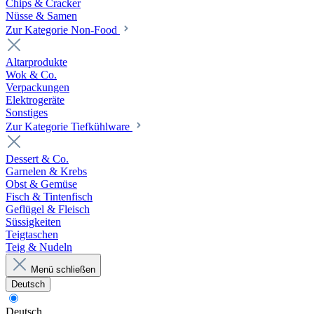
Chips & Cracker
Nüsse & Samen
Zur Kategorie Non-Food
Altarprodukte
Wok & Co.
Verpackungen
Elektrogeräte
Sonstiges
Zur Kategorie Tiefkühlware
Dessert & Co.
Garnelen & Krebs
Obst & Gemüse
Fisch & Tintenfisch
Geflügel & Fleisch
Süssigkeiten
Teigtaschen
Teig & Nudeln
Menü schließen
Deutsch
Deutsch