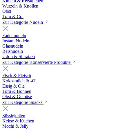
Kimchi & Reiskuchen
Wurzeln & Knollen
Obst
Tofu & Co.
Zur Kategorie Nudeln
Fadennudeln
Instant Nudeln
Glasnudeln
Reisnudeln
Udon & Shirataki
Zur Kategorie Konservierte Produkte
Fisch & Fleisch
Kokosmilch & -Öl
Essig & Öle
Tofu & Bohnen
Obst & Gemüse
Zur Kategorie Snacks
Süssigkeiten
Kekse & Kuchen
Mochi & Jelly