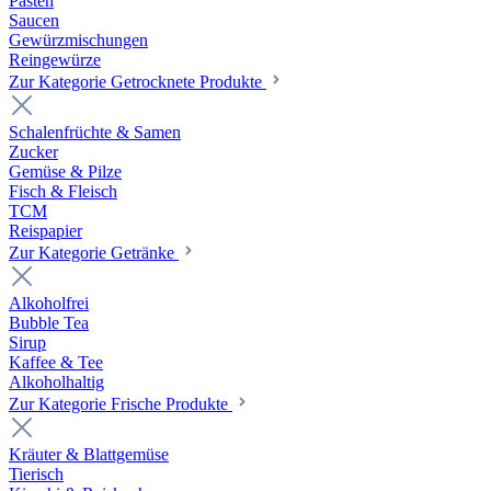
Pasten
Saucen
Gewürzmischungen
Reingewürze
Zur Kategorie Getrocknete Produkte
Schalenfrüchte & Samen
Zucker
Gemüse & Pilze
Fisch & Fleisch
TCM
Reispapier
Zur Kategorie Getränke
Alkoholfrei
Bubble Tea
Sirup
Kaffee & Tee
Alkoholhaltig
Zur Kategorie Frische Produkte
Kräuter & Blattgemüse
Tierisch