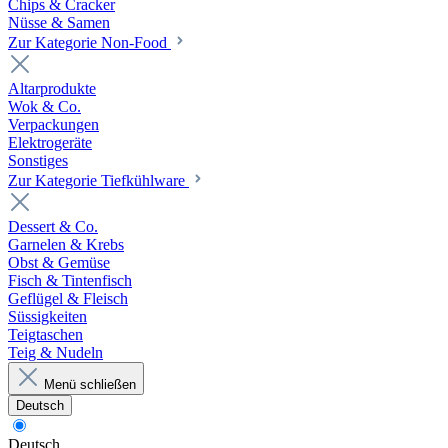
Chips & Cracker
Nüsse & Samen
Zur Kategorie Non-Food
Altarprodukte
Wok & Co.
Verpackungen
Elektrogeräte
Sonstiges
Zur Kategorie Tiefkühlware
Dessert & Co.
Garnelen & Krebs
Obst & Gemüse
Fisch & Tintenfisch
Geflügel & Fleisch
Süssigkeiten
Teigtaschen
Teig & Nudeln
Menü schließen
Deutsch
Deutsch