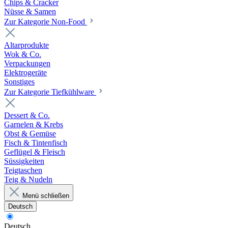
Chips & Cracker
Nüsse & Samen
Zur Kategorie Non-Food
Altarprodukte
Wok & Co.
Verpackungen
Elektrogeräte
Sonstiges
Zur Kategorie Tiefkühlware
Dessert & Co.
Garnelen & Krebs
Obst & Gemüse
Fisch & Tintenfisch
Geflügel & Fleisch
Süssigkeiten
Teigtaschen
Teig & Nudeln
Menü schließen
Deutsch
Deutsch