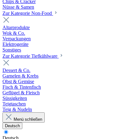
Chips & Cracker
Nüsse & Samen
Zur Kategorie Non-Food
Altarprodukte
Wok & Co.
Verpackungen
Elektrogeräte
Sonstiges
Zur Kategorie Tiefkühlware
Dessert & Co.
Garnelen & Krebs
Obst & Gemüse
Fisch & Tintenfisch
Geflügel & Fleisch
Süssigkeiten
Teigtaschen
Teig & Nudeln
Menü schließen
Deutsch
Deutsch