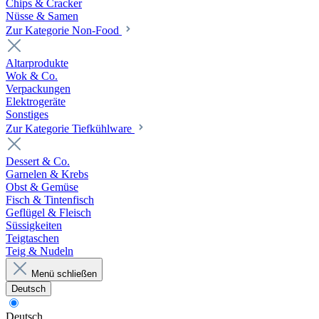
Chips & Cracker
Nüsse & Samen
Zur Kategorie Non-Food
Altarprodukte
Wok & Co.
Verpackungen
Elektrogeräte
Sonstiges
Zur Kategorie Tiefkühlware
Dessert & Co.
Garnelen & Krebs
Obst & Gemüse
Fisch & Tintenfisch
Geflügel & Fleisch
Süssigkeiten
Teigtaschen
Teig & Nudeln
Menü schließen
Deutsch
Deutsch