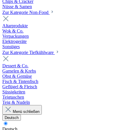
Chips & Cracker
Nüsse & Samen
Zur Kategorie Non-Food
Altarprodukte
Wok & Co.
Verpackungen
Elektrogeräte
Sonstiges
Zur Kategorie Tiefkühlware
Dessert & Co.
Garnelen & Krebs
Obst & Gemüse
Fisch & Tintenfisch
Geflügel & Fleisch
Süssigkeiten
Teigtaschen
Teig & Nudeln
Menü schließen
Deutsch
Deutsch