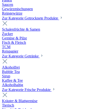
Pasten
Saucen
Gewürzmischungen
Reingewürze
Zur Kategorie Getrocknete Produkte
Schalenfrüchte & Samen
Zucker
Gemüse & Pilze
Fisch & Fleisch
TCM
Reispapier
Zur Kategorie Getränke
Alkoholfrei
Bubble Tea
Sirup
Kaffee & Tee
Alkoholhaltig
Zur Kategorie Frische Produkte
Kräuter & Blattgemüse
Tierisch