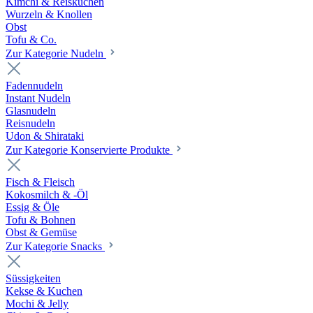
Kimchi & Reiskuchen
Wurzeln & Knollen
Obst
Tofu & Co.
Zur Kategorie Nudeln
Fadennudeln
Instant Nudeln
Glasnudeln
Reisnudeln
Udon & Shirataki
Zur Kategorie Konservierte Produkte
Fisch & Fleisch
Kokosmilch & -Öl
Essig & Öle
Tofu & Bohnen
Obst & Gemüse
Zur Kategorie Snacks
Süssigkeiten
Kekse & Kuchen
Mochi & Jelly