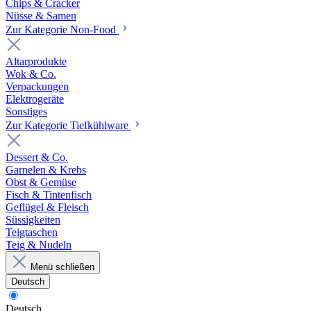
Chips & Cracker
Nüsse & Samen
Zur Kategorie Non-Food
Altarprodukte
Wok & Co.
Verpackungen
Elektrogeräte
Sonstiges
Zur Kategorie Tiefkühlware
Dessert & Co.
Garnelen & Krebs
Obst & Gemüse
Fisch & Tintenfisch
Geflügel & Fleisch
Süssigkeiten
Teigtaschen
Teig & Nudeln
Menü schließen
Deutsch
Deutsch