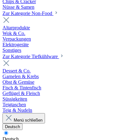
Chips & Cracker
Nüsse & Samen
Zur Kategorie Non-Food
Altarprodukte
Wok & Co.
Verpackungen
Elektrogeräte
Sonstiges
Zur Kategorie Tiefkühlware
Dessert & Co.
Garnelen & Krebs
Obst & Gemüse
Fisch & Tintenfisch
Geflügel & Fleisch
Süssigkeiten
Teigtaschen
Teig & Nudeln
Menü schließen
Deutsch
Deutsch