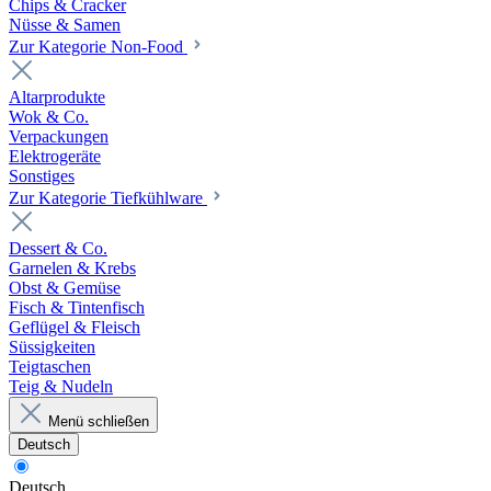
Chips & Cracker
Nüsse & Samen
Zur Kategorie Non-Food
Altarprodukte
Wok & Co.
Verpackungen
Elektrogeräte
Sonstiges
Zur Kategorie Tiefkühlware
Dessert & Co.
Garnelen & Krebs
Obst & Gemüse
Fisch & Tintenfisch
Geflügel & Fleisch
Süssigkeiten
Teigtaschen
Teig & Nudeln
Menü schließen
Deutsch
Deutsch