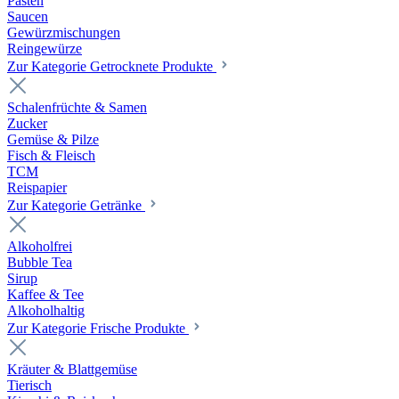
Pasten
Saucen
Gewürzmischungen
Reingewürze
Zur Kategorie Getrocknete Produkte
Schalenfrüchte & Samen
Zucker
Gemüse & Pilze
Fisch & Fleisch
TCM
Reispapier
Zur Kategorie Getränke
Alkoholfrei
Bubble Tea
Sirup
Kaffee & Tee
Alkoholhaltig
Zur Kategorie Frische Produkte
Kräuter & Blattgemüse
Tierisch