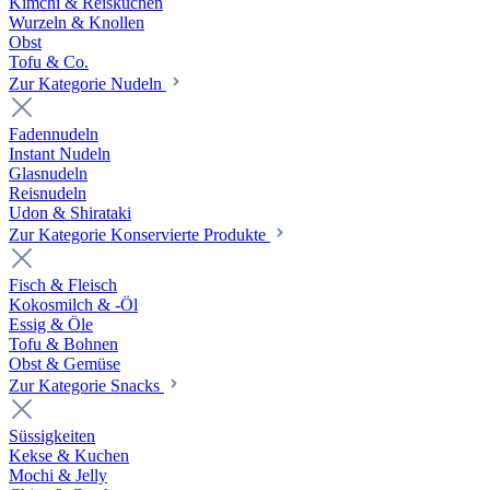
Kimchi & Reiskuchen
Wurzeln & Knollen
Obst
Tofu & Co.
Zur Kategorie Nudeln
Fadennudeln
Instant Nudeln
Glasnudeln
Reisnudeln
Udon & Shirataki
Zur Kategorie Konservierte Produkte
Fisch & Fleisch
Kokosmilch & -Öl
Essig & Öle
Tofu & Bohnen
Obst & Gemüse
Zur Kategorie Snacks
Süssigkeiten
Kekse & Kuchen
Mochi & Jelly