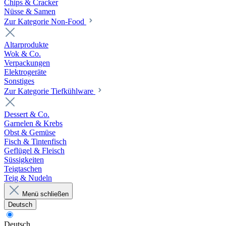
Chips & Cracker
Nüsse & Samen
Zur Kategorie Non-Food
Altarprodukte
Wok & Co.
Verpackungen
Elektrogeräte
Sonstiges
Zur Kategorie Tiefkühlware
Dessert & Co.
Garnelen & Krebs
Obst & Gemüse
Fisch & Tintenfisch
Geflügel & Fleisch
Süssigkeiten
Teigtaschen
Teig & Nudeln
Menü schließen
Deutsch
Deutsch