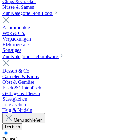
Chips & Cracker
Nüsse & Samen
Zur Kategorie Non-Food
Altarprodukte
Wok & Co.
Verpackungen
Elektrogeräte
Sonstiges
Zur Kategorie Tiefkühlware
Dessert & Co.
Garnelen & Krebs
Obst & Gemüse
Fisch & Tintenfisch
Geflügel & Fleisch
Süssigkeiten
Teigtaschen
Teig & Nudeln
Menü schließen
Deutsch
Deutsch