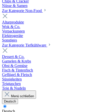
Chips & Cracker
Nüsse & Samen
Zur Kategorie Non-Food
Altarprodukte
Wok & Co.
Verpackungen
Elektrogeräte
Sonstiges
Zur Kategorie Tiefkühlware
Dessert & Co.
Garnelen & Krebs
Obst & Gemüse
Fisch & Tintenfisch
Geflügel & Fleisch
Süssigkeiten
Teigtaschen
Teig & Nudeln
Menü schließen
Deutsch
Deutsch