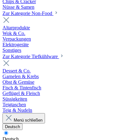
Chips & Cracker
Nüsse & Samen
Zur Kategorie Non-Food
Altarprodukte
Wok & Co.
Verpackungen
Elektrogeräte
Sonstiges
Zur Kategorie Tiefkühlware
Dessert & Co.
Garnelen & Krebs
Obst & Gemüse
Fisch & Tintenfisch
Geflügel & Fleisch
Süssigkeiten
Teigtaschen
Teig & Nudeln
Menü schließen
Deutsch
Deutsch