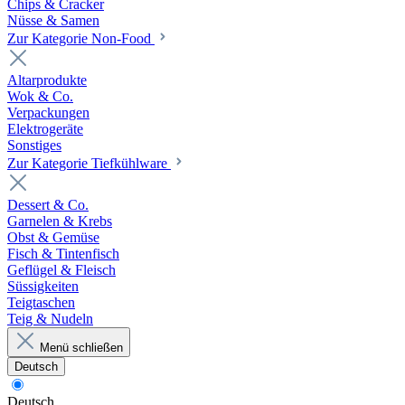
Chips & Cracker
Nüsse & Samen
Zur Kategorie Non-Food
Altarprodukte
Wok & Co.
Verpackungen
Elektrogeräte
Sonstiges
Zur Kategorie Tiefkühlware
Dessert & Co.
Garnelen & Krebs
Obst & Gemüse
Fisch & Tintenfisch
Geflügel & Fleisch
Süssigkeiten
Teigtaschen
Teig & Nudeln
Menü schließen
Deutsch
Deutsch