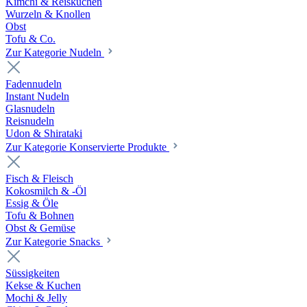
Kimchi & Reiskuchen
Wurzeln & Knollen
Obst
Tofu & Co.
Zur Kategorie Nudeln
Fadennudeln
Instant Nudeln
Glasnudeln
Reisnudeln
Udon & Shirataki
Zur Kategorie Konservierte Produkte
Fisch & Fleisch
Kokosmilch & -Öl
Essig & Öle
Tofu & Bohnen
Obst & Gemüse
Zur Kategorie Snacks
Süssigkeiten
Kekse & Kuchen
Mochi & Jelly