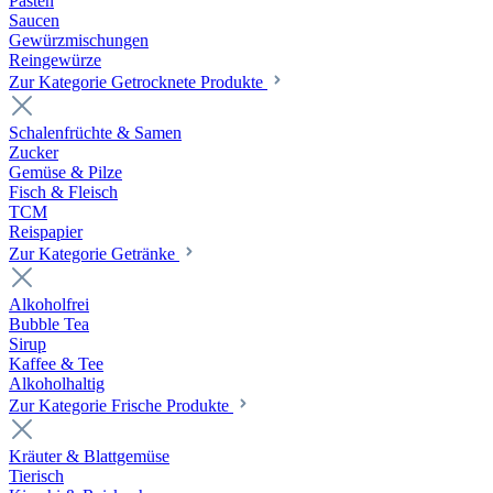
Pasten
Saucen
Gewürzmischungen
Reingewürze
Zur Kategorie Getrocknete Produkte
Schalenfrüchte & Samen
Zucker
Gemüse & Pilze
Fisch & Fleisch
TCM
Reispapier
Zur Kategorie Getränke
Alkoholfrei
Bubble Tea
Sirup
Kaffee & Tee
Alkoholhaltig
Zur Kategorie Frische Produkte
Kräuter & Blattgemüse
Tierisch