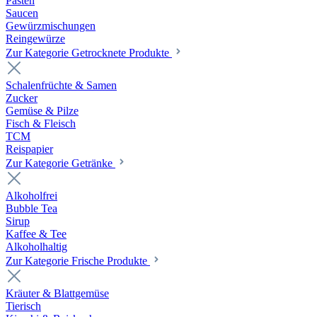
Pasten
Saucen
Gewürzmischungen
Reingewürze
Zur Kategorie Getrocknete Produkte
Schalenfrüchte & Samen
Zucker
Gemüse & Pilze
Fisch & Fleisch
TCM
Reispapier
Zur Kategorie Getränke
Alkoholfrei
Bubble Tea
Sirup
Kaffee & Tee
Alkoholhaltig
Zur Kategorie Frische Produkte
Kräuter & Blattgemüse
Tierisch