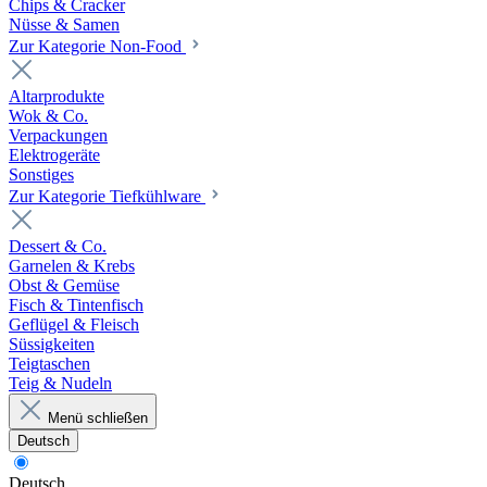
Chips & Cracker
Nüsse & Samen
Zur Kategorie Non-Food
Altarprodukte
Wok & Co.
Verpackungen
Elektrogeräte
Sonstiges
Zur Kategorie Tiefkühlware
Dessert & Co.
Garnelen & Krebs
Obst & Gemüse
Fisch & Tintenfisch
Geflügel & Fleisch
Süssigkeiten
Teigtaschen
Teig & Nudeln
Menü schließen
Deutsch
Deutsch