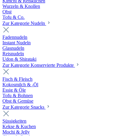
Kimchi & Reiskuchen
Wurzeln & Knollen
Obst
Tofu & Co.
Zur Kategorie Nudeln
Fadennudeln
Instant Nudeln
Glasnudeln
Reisnudeln
Udon & Shirataki
Zur Kategorie Konservierte Produkte
Fisch & Fleisch
Kokosmilch & -Öl
Essig & Öle
Tofu & Bohnen
Obst & Gemüse
Zur Kategorie Snacks
Süssigkeiten
Kekse & Kuchen
Mochi & Jelly