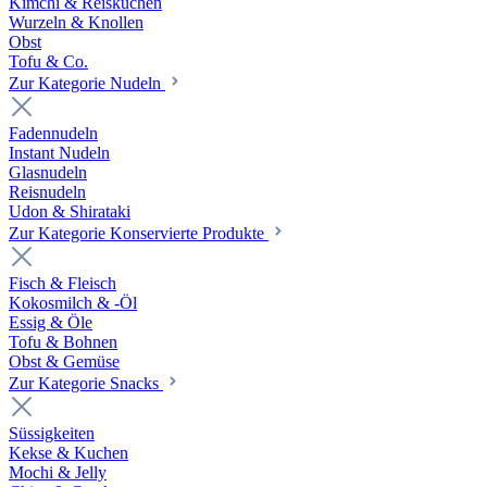
Kimchi & Reiskuchen
Wurzeln & Knollen
Obst
Tofu & Co.
Zur Kategorie Nudeln
Fadennudeln
Instant Nudeln
Glasnudeln
Reisnudeln
Udon & Shirataki
Zur Kategorie Konservierte Produkte
Fisch & Fleisch
Kokosmilch & -Öl
Essig & Öle
Tofu & Bohnen
Obst & Gemüse
Zur Kategorie Snacks
Süssigkeiten
Kekse & Kuchen
Mochi & Jelly