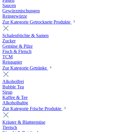
Pasten
Saucen
Gewürzmischungen
Reingewürze
Zur Kategorie Getrocknete Produkte
Schalenfrüchte & Samen
Zucker
Gemüse & Pilze
Fisch & Fleisch
TCM
Reispapier
Zur Kategorie Getränke
Alkoholfrei
Bubble Tea
Sirup
Kaffee & Tee
Alkoholhaltig
Zur Kategorie Frische Produkte
Kräuter & Blattgemüse
Tierisch