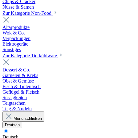
Chips & Cracker
Nüsse & Samen
Zur Kategorie Non-Food
Altarprodukte
Wok & Co.
Verpackungen
Elektrogeräte
Sonstiges
Zur Kategorie Tiefkühlware
Dessert & Co.
Garnelen & Krebs
Obst & Gemüse
Fisch & Tintenfisch
Geflügel & Fleisch
Süssigkeiten
Teigtaschen
Teig & Nudeln
Menü schließen
Deutsch
Deutsch