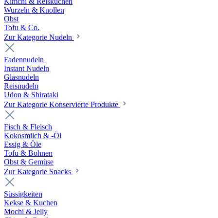
Kimchi & Reiskuchen
Wurzeln & Knollen
Obst
Tofu & Co.
Zur Kategorie Nudeln
Fadennudeln
Instant Nudeln
Glasnudeln
Reisnudeln
Udon & Shirataki
Zur Kategorie Konservierte Produkte
Fisch & Fleisch
Kokosmilch & -Öl
Essig & Öle
Tofu & Bohnen
Obst & Gemüse
Zur Kategorie Snacks
Süssigkeiten
Kekse & Kuchen
Mochi & Jelly