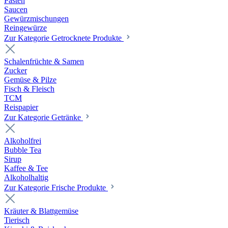
Pasten
Saucen
Gewürzmischungen
Reingewürze
Zur Kategorie Getrocknete Produkte
Schalenfrüchte & Samen
Zucker
Gemüse & Pilze
Fisch & Fleisch
TCM
Reispapier
Zur Kategorie Getränke
Alkoholfrei
Bubble Tea
Sirup
Kaffee & Tee
Alkoholhaltig
Zur Kategorie Frische Produkte
Kräuter & Blattgemüse
Tierisch