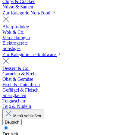
Chips & Cracker
Nüsse & Samen
Zur Kategorie Non-Food
Altarprodukte
Wok & Co.
Verpackungen
Elektrogeräte
Sonstiges
Zur Kategorie Tiefkühlware
Dessert & Co.
Garnelen & Krebs
Obst & Gemüse
Fisch & Tintenfisch
Geflügel & Fleisch
Süssigkeiten
Teigtaschen
Teig & Nudeln
Menü schließen
Deutsch
Deutsch