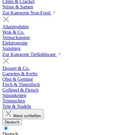
Chips & Cracker
Nüsse & Samen
Zur Kategorie Non-Food
Altarprodukte
Wok & Co.
Verpackungen
Elektrogeräte
Sonstiges
Zur Kategorie Tiefkühlware
Dessert & Co.
Garnelen & Krebs
Obst & Gemüse
Fisch & Tintenfisch
Geflügel & Fleisch
Süssigkeiten
Teigtaschen
Teig & Nudeln
Menü schließen
Deutsch
Deutsch