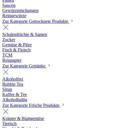
Pasten
Saucen
Gewürzmischungen
Reingewürze
Zur Kategorie Getrocknete Produkte
Schalenfrüchte & Samen
Zucker
Gemüse & Pilze
Fisch & Fleisch
TCM
Reispapier
Zur Kategorie Getränke
Alkoholfrei
Bubble Tea
Sirup
Kaffee & Tee
Alkoholhaltig
Zur Kategorie Frische Produkte
Kräuter & Blattgemüse
Tierisch