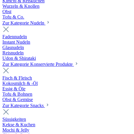
Kimchi & Reiskuchen
Wurzeln & Knollen
Obst
Tofu & Co.
Zur Kategorie Nudeln
Fadennudeln
Instant Nudeln
Glasnudeln
Reisnudeln
Udon & Shirataki
Zur Kategorie Konservierte Produkte
Fisch & Fleisch
Kokosmilch & -Öl
Essig & Öle
Tofu & Bohnen
Obst & Gemüse
Zur Kategorie Snacks
Süssigkeiten
Kekse & Kuchen
Mochi & Jelly