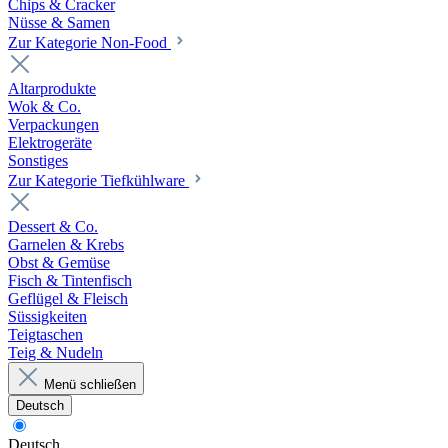
Chips & Cracker
Nüsse & Samen
Zur Kategorie Non-Food
Altarprodukte
Wok & Co.
Verpackungen
Elektrogeräte
Sonstiges
Zur Kategorie Tiefkühlware
Dessert & Co.
Garnelen & Krebs
Obst & Gemüse
Fisch & Tintenfisch
Geflügel & Fleisch
Süssigkeiten
Teigtaschen
Teig & Nudeln
Menü schließen
Deutsch
Deutsch