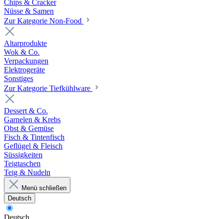
Chips & Cracker
Nüsse & Samen
Zur Kategorie Non-Food
Altarprodukte
Wok & Co.
Verpackungen
Elektrogeräte
Sonstiges
Zur Kategorie Tiefkühlware
Dessert & Co.
Garnelen & Krebs
Obst & Gemüse
Fisch & Tintenfisch
Geflügel & Fleisch
Süssigkeiten
Teigtaschen
Teig & Nudeln
Menü schließen
Deutsch
Deutsch