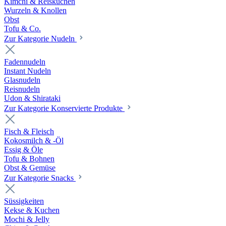
Kimchi & Reiskuchen
Wurzeln & Knollen
Obst
Tofu & Co.
Zur Kategorie Nudeln
Fadennudeln
Instant Nudeln
Glasnudeln
Reisnudeln
Udon & Shirataki
Zur Kategorie Konservierte Produkte
Fisch & Fleisch
Kokosmilch & -Öl
Essig & Öle
Tofu & Bohnen
Obst & Gemüse
Zur Kategorie Snacks
Süssigkeiten
Kekse & Kuchen
Mochi & Jelly