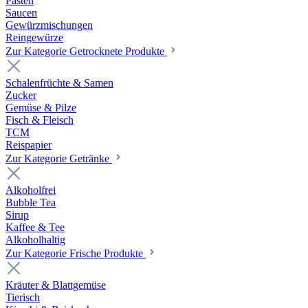
Pasten
Saucen
Gewürzmischungen
Reingewürze
Zur Kategorie Getrocknete Produkte
Schalenfrüchte & Samen
Zucker
Gemüse & Pilze
Fisch & Fleisch
TCM
Reispapier
Zur Kategorie Getränke
Alkoholfrei
Bubble Tea
Sirup
Kaffee & Tee
Alkoholhaltig
Zur Kategorie Frische Produkte
Kräuter & Blattgemüse
Tierisch