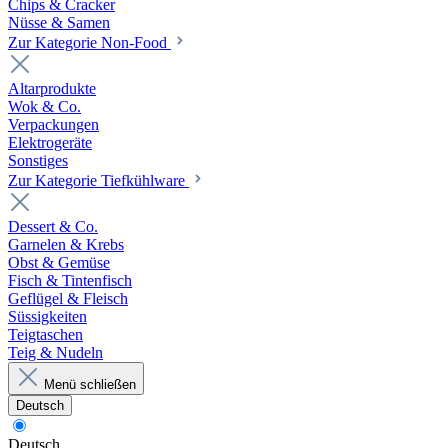
Chips & Cracker
Nüsse & Samen
Zur Kategorie Non-Food
Altarprodukte
Wok & Co.
Verpackungen
Elektrogeräte
Sonstiges
Zur Kategorie Tiefkühlware
Dessert & Co.
Garnelen & Krebs
Obst & Gemüse
Fisch & Tintenfisch
Geflügel & Fleisch
Süssigkeiten
Teigtaschen
Teig & Nudeln
Menü schließen
Deutsch
Deutsch