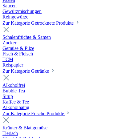
Pasten
Saucen
Gewürzmischungen
Reingewürze
Zur Kategorie Getrocknete Produkte
Schalenfrüchte & Samen
Zucker
Gemüse & Pilze
Fisch & Fleisch
TCM
Reispapier
Zur Kategorie Getränke
Alkoholfrei
Bubble Tea
Sirup
Kaffee & Tee
Alkoholhaltig
Zur Kategorie Frische Produkte
Kräuter & Blattgemüse
Tierisch