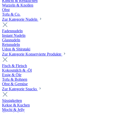
Kimchi & Reiskuchen
Wurzeln & Knollen
Obst
Tofu & Co.
Zur Kategorie Nudeln
Fadennudeln
Instant Nudeln
Glasnudeln
Reisnudeln
Udon & Shirataki
Zur Kategorie Konservierte Produkte
Fisch & Fleisch
Kokosmilch & -Öl
Essig & Öle
Tofu & Bohnen
Obst & Gemüse
Zur Kategorie Snacks
Süssigkeiten
Kekse & Kuchen
Mochi & Jelly