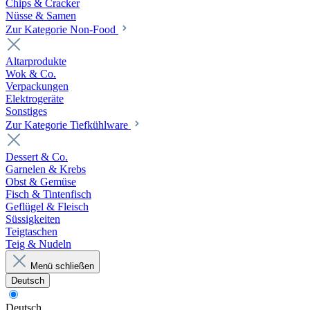
Chips & Cracker
Nüsse & Samen
Zur Kategorie Non-Food
Altarprodukte
Wok & Co.
Verpackungen
Elektrogeräte
Sonstiges
Zur Kategorie Tiefkühlware
Dessert & Co.
Garnelen & Krebs
Obst & Gemüse
Fisch & Tintenfisch
Geflügel & Fleisch
Süssigkeiten
Teigtaschen
Teig & Nudeln
Menü schließen
Deutsch
Deutsch