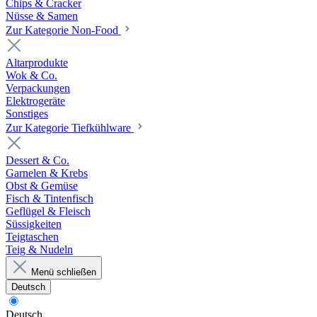
Chips & Cracker
Nüsse & Samen
Zur Kategorie Non-Food
Altarprodukte
Wok & Co.
Verpackungen
Elektrogeräte
Sonstiges
Zur Kategorie Tiefkühlware
Dessert & Co.
Garnelen & Krebs
Obst & Gemüse
Fisch & Tintenfisch
Geflügel & Fleisch
Süssigkeiten
Teigtaschen
Teig & Nudeln
Menü schließen
Deutsch
Deutsch