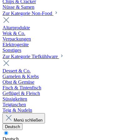
Chips & Cracker
Nüsse & Samen
Zur Kategorie Non-Food
Altarprodukte
Wok & Co.
Verpackungen
Elektrogeräte
Sonstiges
Zur Kategorie Tiefkühlware
Dessert & Co.
Garnelen & Krebs
Obst & Gemüse
Fisch & Tintenfisch
Geflügel & Fleisch
Süssigkeiten
Teigtaschen
Teig & Nudeln
Menü schließen
Deutsch
Deutsch