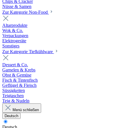
Chips & Cracker
Nüsse & Samen
Zur Kategorie Non-Food
Altarprodukte
Wok & Co.
Verpackungen
Elektrogeräte
Sonstiges
Zur Kategorie Tiefkühlware
Dessert & Co.
Garnelen & Krebs
Obst & Gemüse
Fisch & Tintenfisch
Geflügel & Fleisch
Süssigkeiten
Teigtaschen
Teig & Nudeln
Menü schließen
Deutsch
Deutsch