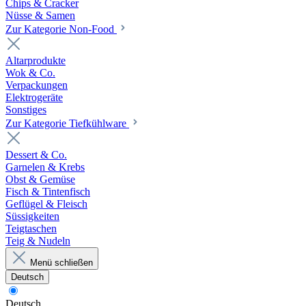
Chips & Cracker
Nüsse & Samen
Zur Kategorie Non-Food
Altarprodukte
Wok & Co.
Verpackungen
Elektrogeräte
Sonstiges
Zur Kategorie Tiefkühlware
Dessert & Co.
Garnelen & Krebs
Obst & Gemüse
Fisch & Tintenfisch
Geflügel & Fleisch
Süssigkeiten
Teigtaschen
Teig & Nudeln
Menü schließen
Deutsch
Deutsch