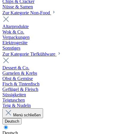
Chips & Cracker
Nüsse & Samen
Zur Kategorie Non-Food
Altarprodukte
Wok & Co.
Verpackungen
Elektrogeräte
Sonstiges
Zur Kategorie Tiefkühlware
Dessert & Co.
Garnelen & Krebs
Obst & Gemüse
Fisch & Tintenfisch
Geflügel & Fleisch
Süssigkeiten
Teigtaschen
Teig & Nudeln
Menü schließen
Deutsch
Deutsch