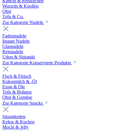
Kimchi & Reiskuchen
Wurzeln & Knollen
Obst
Tofu & Co.
Zur Kategorie Nudeln
Fadennudeln
Instant Nudeln
Glasnudeln
Reisnudeln
Udon & Shirataki
Zur Kategorie Konservierte Produkte
Fisch & Fleisch
Kokosmilch & -Öl
Essig & Öle
Tofu & Bohnen
Obst & Gemüse
Zur Kategorie Snacks
Süssigkeiten
Kekse & Kuchen
Mochi & Jelly