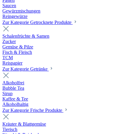
Pasten
Saucen
Gewürzmischungen
Reingewürze
Zur Kategorie Getrocknete Produkte
Schalenfrüchte & Samen
Zucker
Gemüse & Pilze
Fisch & Fleisch
TCM
Reispapier
Zur Kategorie Getränke
Alkoholfrei
Bubble Tea
Sirup
Kaffee & Tee
Alkoholhaltig
Zur Kategorie Frische Produkte
Kräuter & Blattgemüse
Tierisch