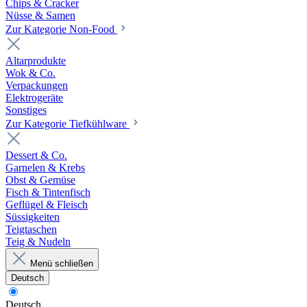
Chips & Cracker
Nüsse & Samen
Zur Kategorie Non-Food
Altarprodukte
Wok & Co.
Verpackungen
Elektrogeräte
Sonstiges
Zur Kategorie Tiefkühlware
Dessert & Co.
Garnelen & Krebs
Obst & Gemüse
Fisch & Tintenfisch
Geflügel & Fleisch
Süssigkeiten
Teigtaschen
Teig & Nudeln
Menü schließen
Deutsch
Deutsch