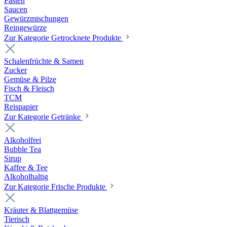
Pasten
Saucen
Gewürzmischungen
Reingewürze
Zur Kategorie Getrocknete Produkte
Schalenfrüchte & Samen
Zucker
Gemüse & Pilze
Fisch & Fleisch
TCM
Reispapier
Zur Kategorie Getränke
Alkoholfrei
Bubble Tea
Sirup
Kaffee & Tee
Alkoholhaltig
Zur Kategorie Frische Produkte
Kräuter & Blattgemüse
Tierisch