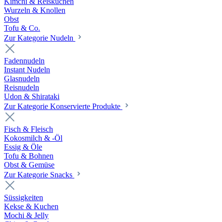
Kimchi & Reiskuchen
Wurzeln & Knollen
Obst
Tofu & Co.
Zur Kategorie Nudeln
Fadennudeln
Instant Nudeln
Glasnudeln
Reisnudeln
Udon & Shirataki
Zur Kategorie Konservierte Produkte
Fisch & Fleisch
Kokosmilch & -Öl
Essig & Öle
Tofu & Bohnen
Obst & Gemüse
Zur Kategorie Snacks
Süssigkeiten
Kekse & Kuchen
Mochi & Jelly